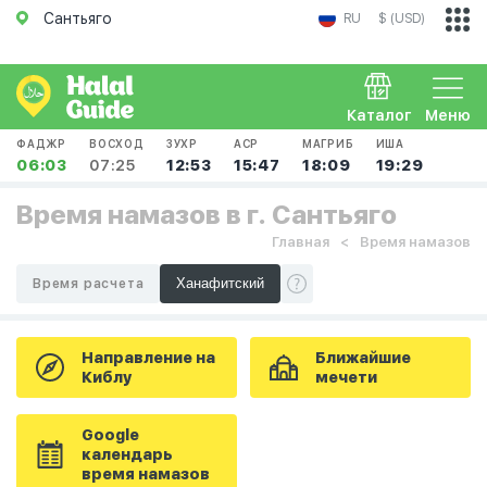
Сантьяго
RU
$ (USD)
Каталог
Меню
ФАДЖР
ВОСХОД
ЗУХР
АСР
МАГРИБ
ИША
06:03
07:25
12:53
15:47
18:09
19:29
Время намазов в г. Сантьяго
Главная
Время намазов
Время расчета
Направление на
Ближайшие
Киблу
мечети
Google
календарь
время намазов