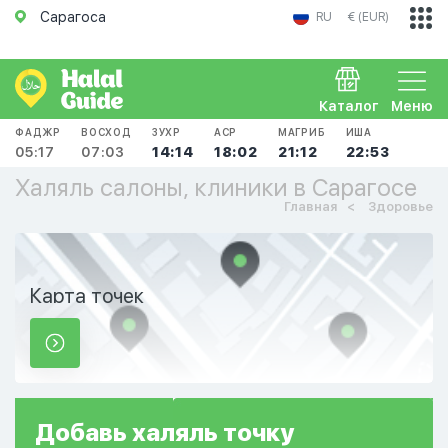
Сарагоса
RU
€ (EUR)
Каталог
Меню
ФАДЖР
ВОСХОД
ЗУХР
АСР
МАГРИБ
ИША
05:17
07:03
14:14
18:02
21:12
22:53
Халяль салоны, клиники в Сарагосе
Главная
Здоровье
Карта точек
Добавь
халяль
точку