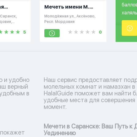
балло
ая
Мечеть имени М.
халяль
ечеть
Шаймиева
 Саранск,
Молодёжная ул., Аксёново,
довия,
Респ. Мордовия
5
0
о и удобно
Наш сервис предоставляет под
ваш верный
молельных комнат и намазхан в
 удобным в
HalalGuide поможет вам найти 
удобные места для совершения 
момент.
Мечети в Саранске: Ваш Путь к
 покажет
Уединению