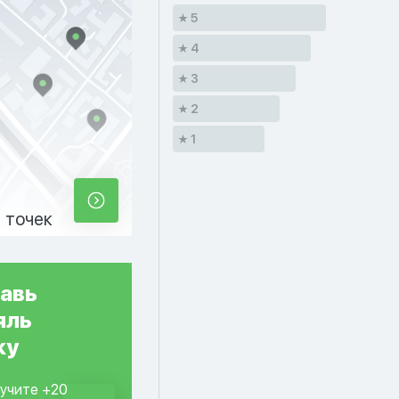
5
4
3
2
1
 точек
авь
яль
ку
лучите +20