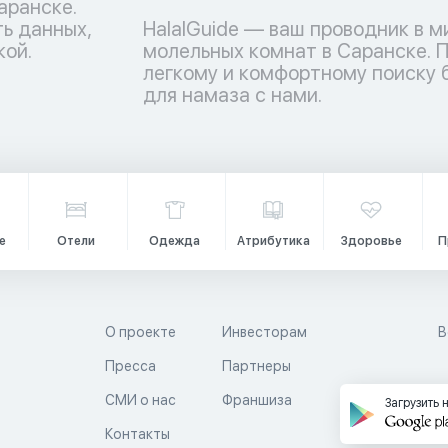
аранске.
ь данных,
HalalGuide — ваш проводник в м
кой.
молельных комнат в Саранске. П
легкому и комфортному поиску
для намаза с нами.
е
Отели
Одежда
Атрибутика
Здоровье
П
О проекте
Инвесторам
В
Пресса
Партнеры
й
СМИ о нас
Франшиза
Загрузить 
Контакты