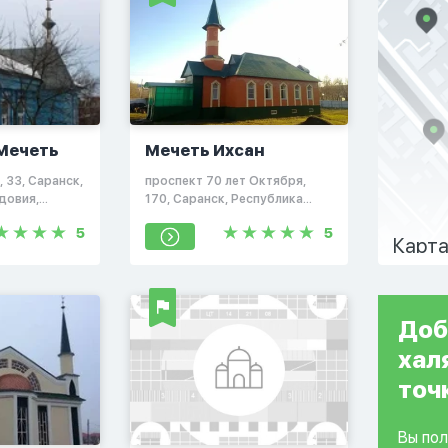
Мечеть
Мечеть Ихсан
 33, Саранск,
проспект 70 лет Октября,
довия,
170, Саранск, Республика
Мордовия, Россия, 430031
5
5
Карта
Доб
хал
точ
Вы по