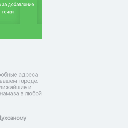
в за добавление
 точки.
робные адреса
 вашем городе.
ближайшие и
намаза в любой
 Духовному