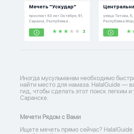
Мечеть "Ускудар"
Центральн
Соборная м
проспект 60 лет Октября, 81,
улица Титова, 5,
Саранска
Саранск, Республика
Республика Мор
Мордовия, Россия, 430023
Россия, 430011
3
Иногда мусульманам необходимо быстр
найти место для намаза. HalalGuide — 
гид, чтобы сделать этот поиск легким и
Саранске.
Мечети Рядом с Вами
Ищете мечеть прямо сейчас? HalalGuide