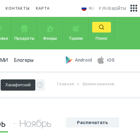
войти
КОНТАКТЫ
КАРТА
RU
₽ (RUB)
овье
Продукты
Фонды
Туризм
Поиск
СМИ
Блогеры
Android
iOS
Главная
Время намазов
рь
Ноябрь
Распечатать