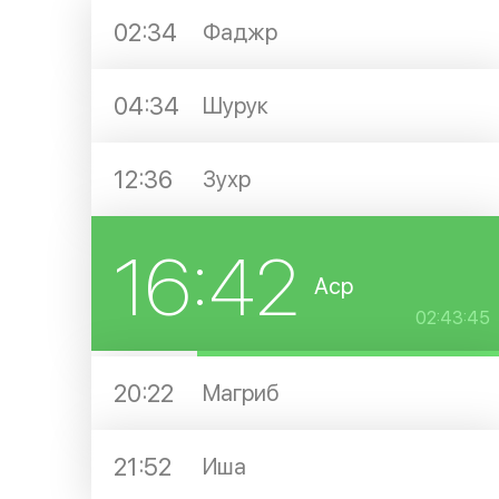
02:34
Фаджр
04:34
Шурук
12:36
Зухр
16:42
Аср
02:43:44
20:22
Магриб
21:52
Иша