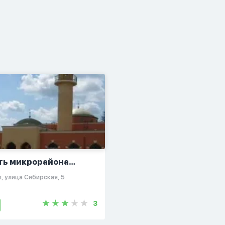
ть микрорайона
конд”
, улица Сибирская, 5
3