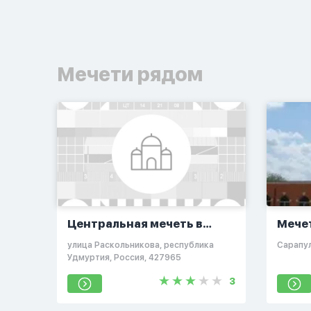
Мечети рядом
Центральная мечеть в
Мече
Сарапуле
“Эле
улица Раскольникова, республика
Сарапул
Удмуртия, Россия, 427965
3