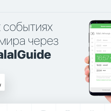
х событиях
мира через
lalGuide