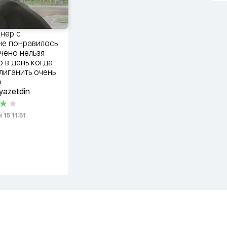
нер с
д
не понравилось
чено нельзя
о в день когда
лиганить очень
о
yazetdin
15 11:51