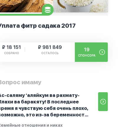
Уплата фитр садака 2017
₽ 18 151
₽ 981 849
19
СОБРАНО
ОСТАЛОСЬ
СПОНСОРА
Вопрос имаму
Ас-саляму ‘аляйкум ва рахмату-
Ллахи ва баракяту! В последнее
время я чувствую себя очень плохо,
возможно, это из-за беременности.
Я разбудила мужа и рассказала ему,
Семейные отношения и никах
что со мной что-то происходит,он