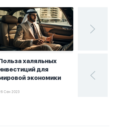
Польза халяльных
Исламские финан
инвестиций для
поисках устойчи
мировой экономики
в мире инвестиц
26 Сен 2023
25 Сен 2023