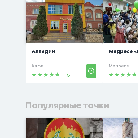
Алладин
Медресе «
Кафе
Медресе
5
Популярные точки