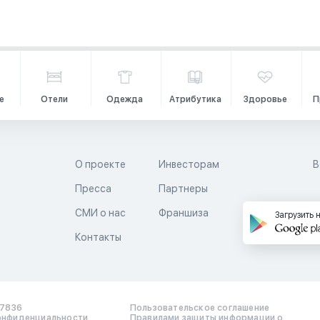
е
Отели
Одежда
Атрибутика
Здоровье
П
О проекте
Инвесторам
В
Пресса
Партнеры
й
СМИ о нас
Франшиза
Загрузить 
Контакты
17836
Пользовательское соглашение
онфиденциальности
Правилами защиты информации о