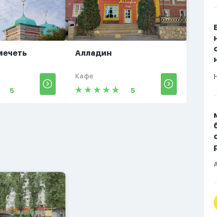
мечеть
Алладин
Кафе
5
5