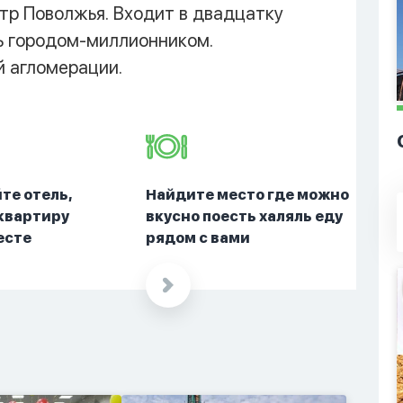
тр Поволжья. Входит в двадцатку
сь городом-миллионником.
 агломерации.
те отель,
Найдите место где можно
 квартиру
вкусно поесть халяль еду
есте
рядом с вами