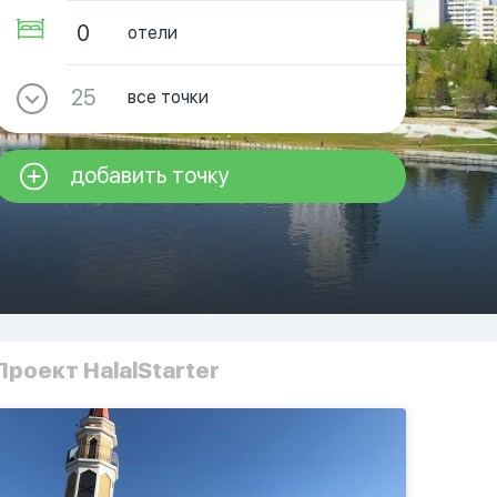
0
отели
25
все точки
добавить точку
Проект HalalStarter