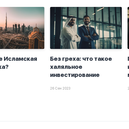
е Исламская
Без греха: что такое
ка?
халяльное
инвестирование
26 Сен 2023