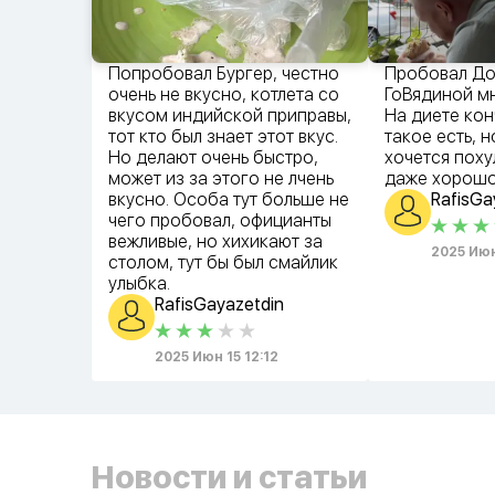
Попробовал Бургер, честно
Пробовал До
очень не вкусно, котлета со
ГоВядиной м
вкусом индийской приправы,
На диете кон
тот кто был знает этот вкус.
такое есть, н
Но делают очень быстро,
хочется поху
может из за этого не лчень
даже хорош
вкусно. Особа тут больше не
RafisGa
чего пробовал, официанты
вежливые, но хихикают за
2025 Июн 
столом, тут бы был смайлик
улыбка.
RafisGayazetdin
2025 Июн 15 12:12
Новости и статьи