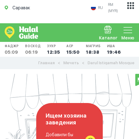
RM
Саравак
RU
(MYR)
Каталог
Меню
ФАДЖР
ВОСХОД
ЗУХР
АСР
МАГРИБ
ИША
05:09
06:19
12:35
15:50
18:38
19:46
Главная
Мечеть
Darul Istiqamah Mosque
Ищем хозяина
заведения
Добавили бы