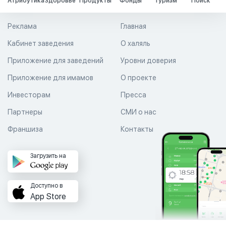
Атрибутика
Здоровье
Продукты
Фонды
Туризм
Поиск
Реклама
Главная
Кабинет заведения
О халяль
Приложение для заведений
Уровни доверия
Приложение для имамов
О проекте
Инвесторам
Пресса
Партнеры
СМИ о нас
Франшиза
Контакты
Загрузить на
Доступно в
App Store