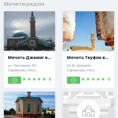
Мечети рядом
Мечеть Джамиг в
Мечеть Тауфик в
Сарманово
Сарманово
ул. Тинчурина, 55,
ул. М. Джалиля,
Сарманово, Респ.
Сарманово, Респ.
Татарстан, Россия,
Татарстан, Россия,
5
5
423350
423350