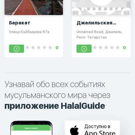
Баракат
Джалильская
мечеть
Улица Куйбышева 87а
Unnamed Road, Джалиль,
Респ. Татарстан
0
0
Узнавай обо всех событиях
мусульманского мира через
приложение HalalGuide
Доступно в