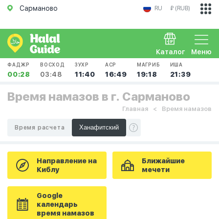
Сарманово
RU
₽ (RUB)
Каталог
Меню
ФАДЖР
ВОСХОД
ЗУХР
АСР
МАГРИБ
ИША
00:28
03:48
11:40
16:49
19:18
21:39
Время намазов в г. Сарманово
Главная
Время намазов
Время расчета
Направление на
Ближайшие
Киблу
мечети
Google
календарь
время намазов