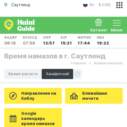
Саутленд
RU
$ (USD)
Каталог
Меню
ФАДЖР
ВОСХОД
ЗУХР
АСР
МАГРИБ
ИША
06:18
07:58
12:57
15:21
17:44
19:22
Время намазов в г. Саутленд
Главная
Время намазов
Время расчета
Направление на
Ближайшие
Киблу
мечети
Google
календарь
время намазов