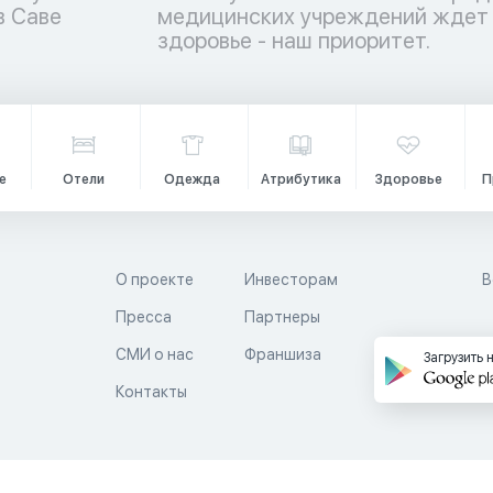
в Саве
 ваше
здоровье - наш приоритет.
е
Отели
Одежда
Атрибутика
Здоровье
П
О проекте
Инвесторам
В
Пресса
Партнеры
й
СМИ о нас
Франшиза
Загрузить 
Контакты