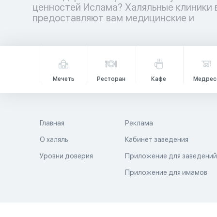
ценностей Ислама? Халяльные клиники 
медицинских учреждений ждет вас –
предоставляют вам медицинские и
Мечеть
Ресторан
Кафе
Медрес
Главная
Реклама
О халяль
Кабинет заведения
Уровни доверия
Приложение для заведени
Приложение для имамов