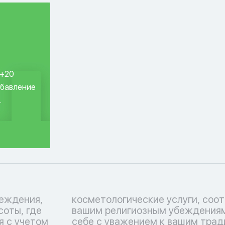
 +20
обавление
.
еждения,
ствующие
соты, где
тьтесь о
я с учетом
 Перечень