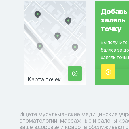
Добавь
халяль
точку
Вы получите
баллов за д
халяль точки
Карта точек
Ищете мусульманские медицинские учр
косметологические услуги, соответ
стоматологии, массажные и салоны кра
вашим религиозным убеждениям. Позабо
ваше здоровье и красота обслуживаютс
себе с уважением к вашим традициям.