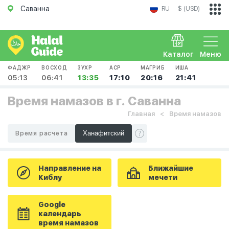
Саванна
RU
$ (USD)
Каталог
Меню
ФАДЖР
ВОСХОД
ЗУХР
АСР
МАГРИБ
ИША
05:13
06:41
13:35
17:10
20:16
21:41
Время намазов в г. Саванна
Главная
Время намазов
Время расчета
Направление на
Ближайшие
Киблу
мечети
Google
календарь
время намазов