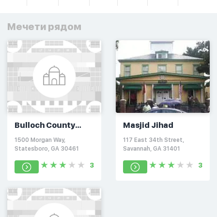
Мечети рядом
Bulloch County
Masjid Jihad
Islamic Center
1500 Morgan Way,
117 East 34th Street,
Statesboro, GA 30461
Savannah, GA 31401
3
3