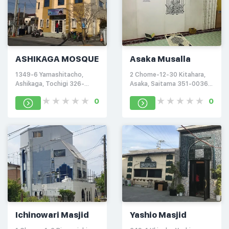
ASHIKAGA MOSQUE
Asaka Musalla
1349-6 Yamashitacho,
2 Chome-12-30 Kitahara,
Ashikaga, Tochigi 326-
Asaka, Saitama 351-0036,
0846, Япония
Япония
0
0
Ichinowari Masjid
Yashio Masjid