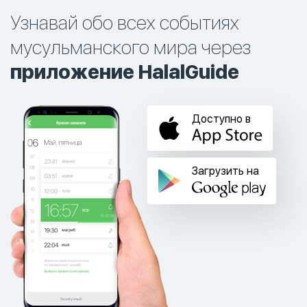
Узнавай обо всех событиях
мусульманского мира через
приложение HalalGuide
Доступно в
Загрузить на