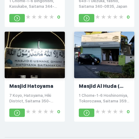
1 Chome-1-6 Bingonishi,
649-1 Ukizuka, Yashio,
Kasukabe, Saitama 344-
Saitama 340-0835, Japan
0033, Япония
0
0
Masjid Hatoyama
Masjid Al Huda (
Tokorozawa
7 Koyo, Hatoyama, Hiki
1 Chome-1-6 Hoshinomiya,
Saitama )
District, Saitama 350-
Tokorozawa, Saitama 359-
0323, Япония
1127, Япония
0
0