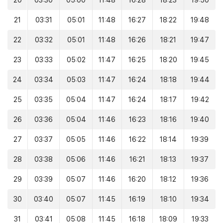
20
03:30
05:00
11:48
16:28
18:23
19:50
21
03:31
05:01
11:48
16:27
18:22
19:48
22
03:32
05:01
11:48
16:26
18:21
19:47
23
03:33
05:02
11:47
16:25
18:20
19:45
24
03:34
05:03
11:47
16:24
18:18
19:44
25
03:35
05:04
11:47
16:24
18:17
19:42
26
03:36
05:04
11:46
16:23
18:16
19:40
27
03:37
05:05
11:46
16:22
18:14
19:39
28
03:38
05:06
11:46
16:21
18:13
19:37
29
03:39
05:07
11:46
16:20
18:12
19:36
30
03:40
05:07
11:45
16:19
18:10
19:34
31
03:41
05:08
11:45
16:18
18:09
19:33