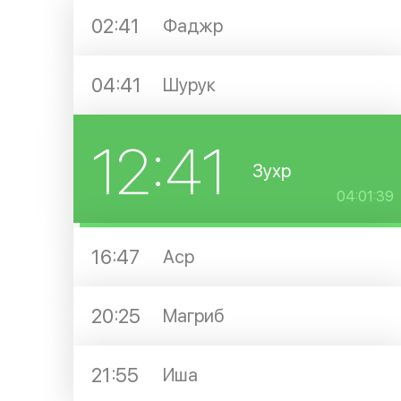
02:41
Фаджр
04:41
Шурук
12:41
Зухр
04:01:38
16:47
Аср
20:25
Магриб
21:55
Иша