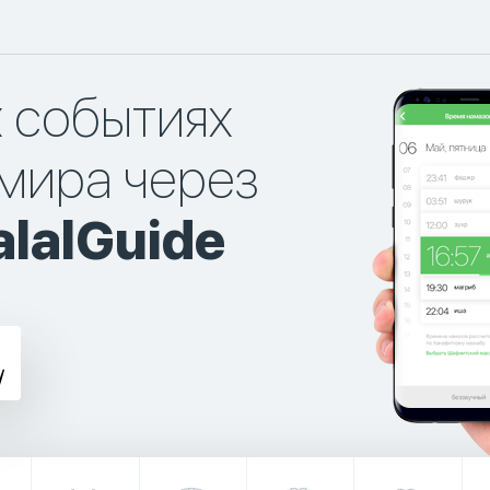
х событиях
мира через
lalGuide