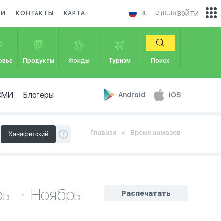
войти
КИ
КОНТАКТЫ
КАРТА
RU
₽ (RUB)
овье
Продукты
Фонды
Туризм
Поиск
СМИ
Блогеры
Android
iOS
Главная
Время намазов
рь
Ноябрь
Распечатать