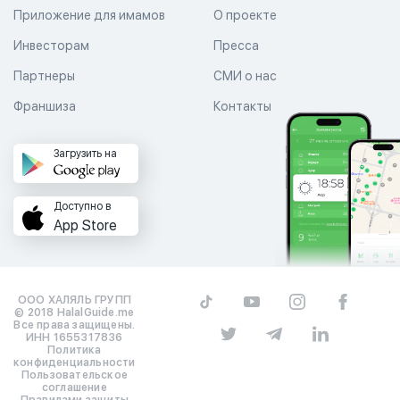
Приложение для имамов
О проекте
Инвесторам
Пресса
Партнеры
СМИ о нас
Франшиза
Контакты
Загрузить на
Доступно в
App Store
ООО ХАЛЯЛЬ ГРУПП
© 2018 HalalGuide.me
Все права защищены.
ИНН 1655317836
Политика
конфиденциальности
Пользовательское
соглашение