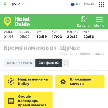
Щучье
RU
₽ (RUB)
Каталог
Меню
ФАДЖР
ВОСХОД
ЗУХР
АСР
МАГРИБ
ИША
01:48
05:07
12:59
17:03
20:37
22:58
Время намазов в г. Щучье
Главная
Время намазов
Время расчета
Направление на
Ближайшие
Киблу
мечети
Google
календарь
время намазов