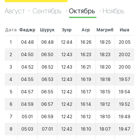
Август
Сентябрь
Октябрь
Ноябрь
Дата
Фаджр
Шурук
Зухр
Аср
Магриб
Иша
1
04:48
06:48
12:44
16:26
18:25
20:05
2
04:50
06:50
12:43
16:23
18:23
20:02
3
04:52
06:52
12:43
16:21
18:20
20:00
4
04:55
06:53
12:43
16:19
18:18
19:57
5
04:57
06:55
12:42
16:17
18:15
19:54
6
04:59
06:57
12:42
16:14
18:12
19:52
7
05:01
06:59
12:42
16:12
18:10
19:49
8
05:03
07:01
12:42
16:10
18:07
19:47