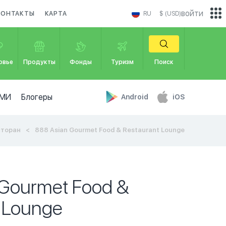
войти
КОНТАКТЫ
КАРТА
RU
$ (USD)
овье
Продукты
Фонды
Туризм
Поиск
МИ
Блогеры
Android
iOS
сторан
888 Asian Gourmet Food & Restaurant Lounge
 Gourmet Food &
 Lounge