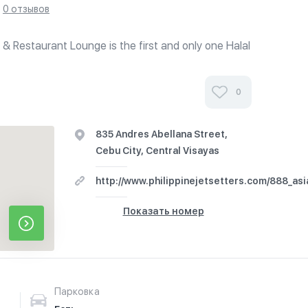
0 отзывов
 Restaurant Lounge is the first and only one Halal
isayas Region, Philippines. 888 serves a wide variety
, Asian and...
0
835 Andres Abellana Street,
Cebu City, Central Visayas
http://www.philippinejetsetters.com/888_as
Показать номер
Парковка