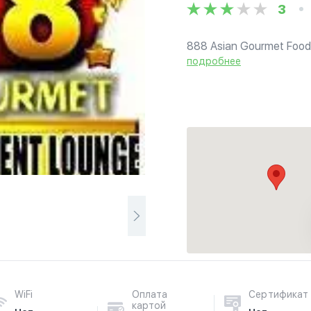
3
888 Asian Gourmet Food &
Certified Restaurant in V
подробнее
of Asian and Halal Cuisine
WiFi
Оплата
Сертификат
картой