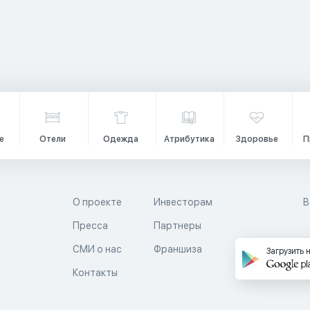
е
Отели
Одежда
Атрибутика
Здоровье
П
О проекте
Инвесторам
В
Пресса
Партнеры
й
СМИ о нас
Франшиза
Загрузить 
Контакты