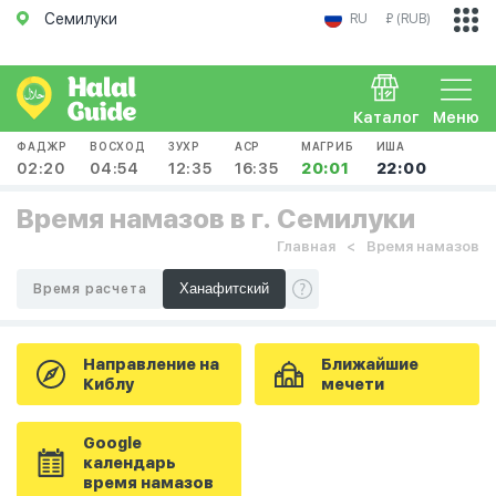
Семилуки
RU
₽ (RUB)
Каталог
Меню
ФАДЖР
ВОСХОД
ЗУХР
АСР
МАГРИБ
ИША
02:20
04:54
12:35
16:35
20:01
22:00
Время намазов в г. Семилуки
Главная
Время намазов
Время расчета
Направление на
Ближайшие
Киблу
мечети
Google
календарь
время намазов