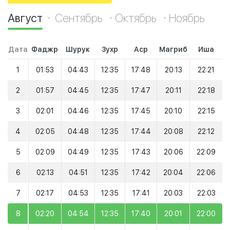
Август
Сентябрь
Октябрь
Ноябрь
Дата
Фаджр
Шурук
Зухр
Аср
Магриб
Иша
1
01:53
04:43
12:35
17:48
20:13
22:21
2
01:57
04:45
12:35
17:47
20:11
22:18
3
02:01
04:46
12:35
17:45
20:10
22:15
4
02:05
04:48
12:35
17:44
20:08
22:12
5
02:09
04:49
12:35
17:43
20:06
22:09
6
02:13
04:51
12:35
17:42
20:04
22:06
7
02:17
04:53
12:35
17:41
20:03
22:03
8
02:20
04:54
12:35
17:40
20:01
22:00