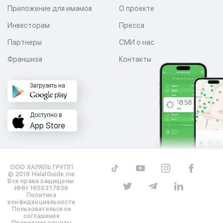
Приложение для имамов
О проекте
Инвесторам
Пресса
Партнеры
СМИ о нас
Франшиза
Контакты
Загрузить на
Доступно в
App Store
ООО ХАЛЯЛЬ ГРУПП
© 2018 HalalGuide.me
Все права защищены.
ИНН 1655317836
Политика
конфиденциальности
Пользовательское
соглашение