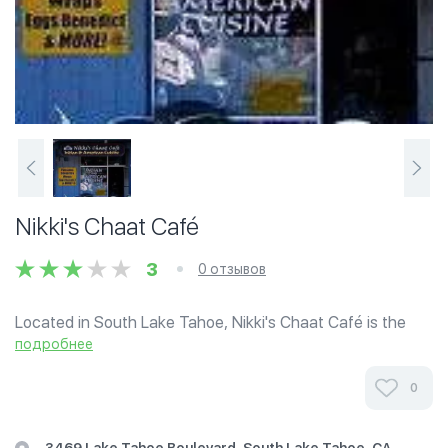
Nikki's Chaat Café
3
0 отзывов
Located in South Lake Tahoe, Nikki's Chaat Café is the
only restaurant within a 100 mile radius serving halal
подробнее
dishes. Halal meat is supplied by East and West, a Muslim-
run store in Sacramento.
0