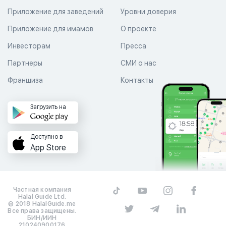
Приложение для заведений
Уровни доверия
Приложение для имамов
О проекте
Инвесторам
Пресса
Партнеры
СМИ о нас
Франшиза
Контакты
Загрузить на
Доступно в
App Store
Частная компания
Halal Guide Ltd.
© 2018 HalalGuide.me
Все права защищены.
БИН/ИИН
210240900176