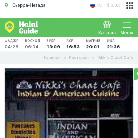
Сьерра-Невада
RU
$ (USD)
Каталог
Меню
ФАДЖР
ВОСХОД
ЗУХР
АСР
МАГРИБ
ИША
04:26
06:04
13:09
16:53
20:01
21:36
Главная
Ресторан
Nikki's Chaat Café