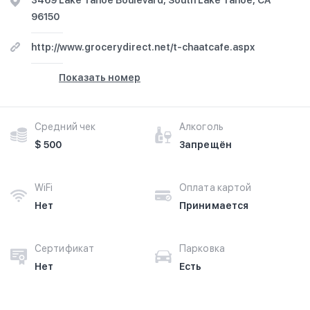
3469 Lake Tahoe Boulevard, South Lake Tahoe, CA
96150
http://www.grocerydirect.net/t-chaatcafe.aspx
Показать номер
Средний чек
Алкоголь
$ 500
Запрещён
WiFi
Оплата картой
Нет
Принимается
Сертификат
Парковка
Нет
Есть