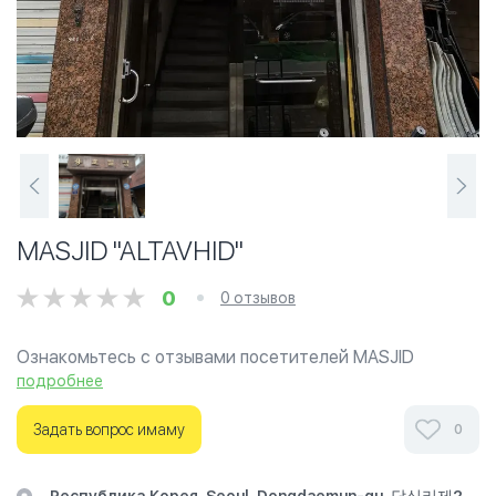
MASJID "ALTAVHID"
0
0 отзывов
Ознакомьтесь с отзывами посетителей MASJID
"ALTAVHID" в г.Сеул на фотографиях и узнайте о часах
подробнее
работы. Ваше духовное путешествие начинается
здесь.
Задать вопрос имаму
0