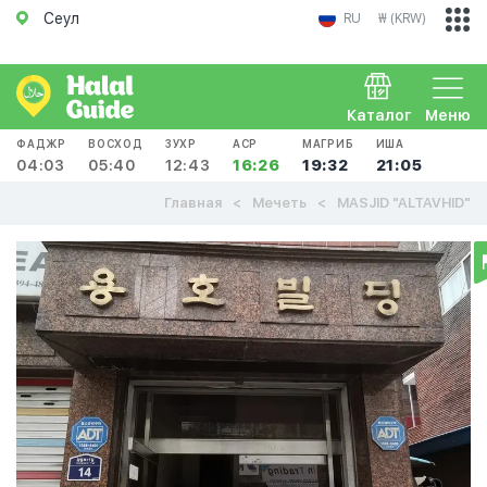
Сеул
RU
₩ (KRW)
Каталог
Меню
ФАДЖР
ВОСХОД
ЗУХР
АСР
МАГРИБ
ИША
04:03
05:40
12:43
16:26
19:32
21:05
Главная
Мечеть
MASJID "ALTAVHID"