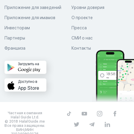
Приложение для заведений
Уровни доверия
Приложение для имамов
О проекте
Инвесторам
Пресса
Партнеры
СМИ о нас
Франшиза
Контакты
Загрузить на
Доступно в
App Store
Частная компания
Halal Guide Ltd.
© 2018 HalalGuide.me
Все права защищены.
БИН/ИИН
210240900176