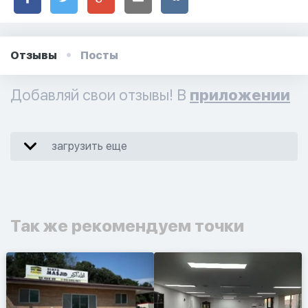
Отзывы
Посты
Добавляй свои отзывы! В
приложении
загрузить еще
Так же рекомендуем точки