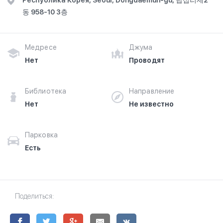
Республика Корея, Seoul, Dongdaemun-gu, 답십리제2
동 958-10 3층
Медресе
Джума
Нет
Проводят
Библиотека
Направление
Нет
Не известно
Парковка
Есть
Поделиться: