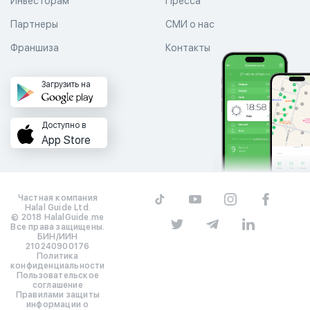
Инвесторам
Пресса
Партнеры
СМИ о нас
Франшиза
Контакты
Загрузить на
Доступно в
App Store
Частная компания
Halal Guide Ltd.
© 2018 HalalGuide.me
Все права защищены.
БИН/ИИН
210240900176
Политика
конфиденциальности
Пользовательское
соглашение
Правилами защиты
информации о