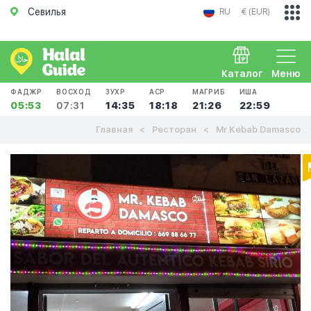
Севилья
RU
€ (EUR)
Каталог
Меню
ФАДЖР
ВОСХОД
ЗУХР
АСР
МАГРИБ
ИША
05:53
07:31
14:35
18:18
21:26
22:59
Главная
Ресторан
Mr Kebab Damasco