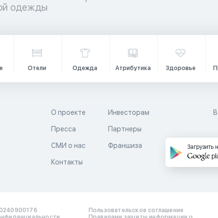
кой одежды
е
Отели
Одежда
Атрибутика
Здоровье
П
О проекте
Инвесторам
В
Пресса
Партнеры
й
СМИ о нас
Франшиза
Загрузить 
Контакты
0240900176
Пользовательское соглашение
онфиденциальности
Правилами защиты информации о