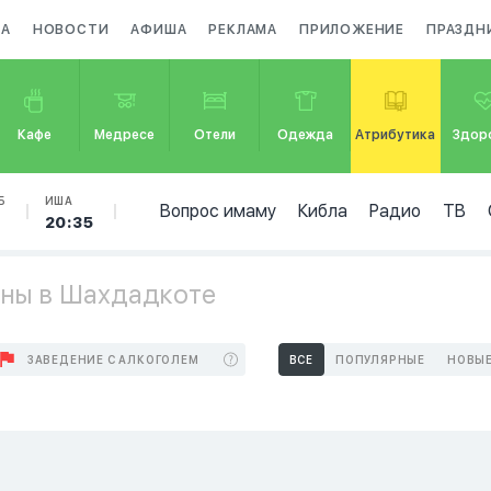
ЗА
НОВОСТИ
АФИША
РЕКЛАМА
ПРИЛОЖЕНИЕ
ПРАЗДН
Кафе
Медресе
Отели
Одежда
Атрибутика
Здор
Б
ИША
Вопрос имаму
Кибла
Радио
ТВ
20:35
ины в Шахдадкоте
ЗАВЕДЕНИЕ С АЛКОГОЛЕМ
ВСЕ
ПОПУЛЯРНЫЕ
НОВЫ