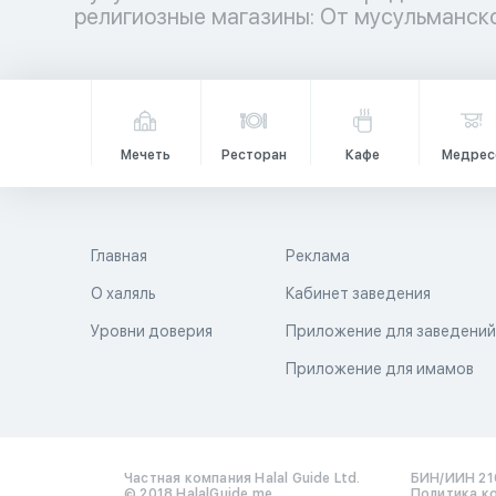
религиозные магазины: От мусульманс
Мечеть
Ресторан
Кафе
Медрес
Главная
Реклама
О халяль
Кабинет заведения
Уровни доверия
Приложение для заведени
Приложение для имамов
Частная компания Halal Guide Ltd.
БИН/ИИН 21
© 2018 HalalGuide.me
Политика к