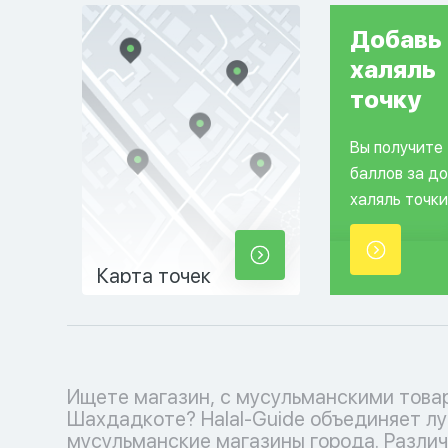
Добавь
халяль
точку
Вы получите
баллов за д
халяль точки
Карта точек
Ищете магазин, с мусульманскими това
и аксессуаров до религиозных книг и деко
Шахдадкоте? Halal-Guide объединяет л
дома - у нас есть все, чтобы удовлетворит
мусульманские магазины города. Разли