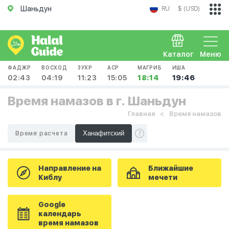
Шаньдун
RU
$ (USD)
Каталог
Меню
ФАДЖР
ВОСХОД
ЗУХР
АСР
МАГРИБ
ИША
02:43
04:19
11:23
15:05
18:14
19:46
Время намазов в г. Шаньдун
Главная
Время намазов
Время расчета
Направление на
Ближайшие
Киблу
мечети
Google
календарь
время намазов