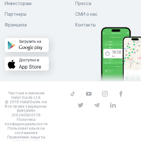
Инвесторам
Пресса
Партнеры
СМИ о нас
Франшиза
Контакты
Загрузить на
Доступно в
App Store
Частная компания
Halal Guide Ltd.
© 2018 HalalGuide.me
Все права защищены.
БИН/ИИН
210240900176
Политика
конфиденциальности
Пользовательское
соглашение
Правилами защиты