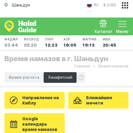
Шаньдун
RU
$ (USD)
Каталог
Меню
ФАДЖР
ВОСХОД
ЗУХР
АСР
МАГРИБ
ИША
03:44
05:20
12:23
16:05
19:13
20:45
Время намазов в г. Шаньдун
Главная
Время намазов
Время расчета
Направление на
Ближайшие
Киблу
мечети
Google
календарь
время намазов