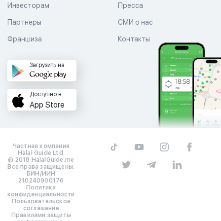
Инвесторам
Пресса
Партнеры
СМИ о нас
Франшиза
Контакты
Загрузить на
Доступно в
App Store
Частная компания
Halal Guide Ltd.
© 2018 HalalGuide.me
Все права защищены.
БИН/ИИН
210240900176
Политика
конфиденциальности
Пользовательское
соглашение
Правилами защиты