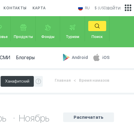
войти
КОНТАКТЫ
КАРТА
RU
$ (USD)
овье
Продукты
Фонды
Туризм
Поиск
СМИ
Блогеры
Android
iOS
Главная
Время намазов
рь
Ноябрь
Распечатать