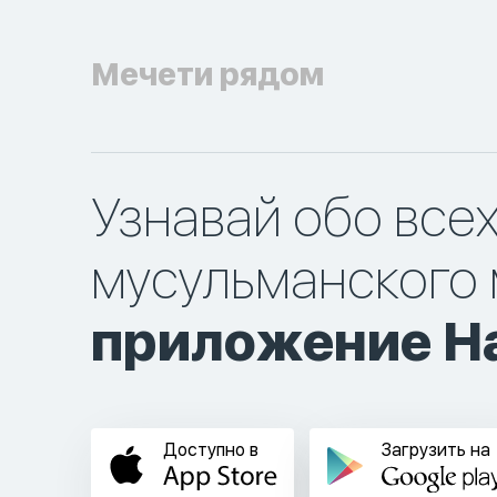
Мечети рядом
Узнавай обо все
мусульманского 
приложение Ha
Доступно в
Загрузить на