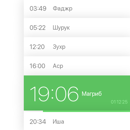
03:49
Фаджр
05:22
Шурук
12:20
Зухр
16:00
Аср
19:06
Магриб
01:12:25
20:34
Иша