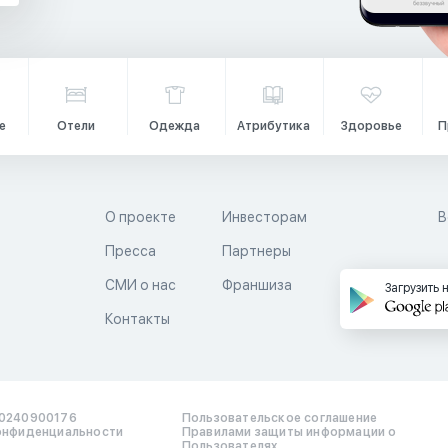
е
Отели
Одежда
Атрибутика
Здоровье
П
О проекте
Инвесторам
В
Пресса
Партнеры
й
СМИ о нас
Франшиза
Загрузить 
Контакты
0240900176
Пользовательское соглашение
онфиденциальности
Правилами защиты информации о
Пользователях