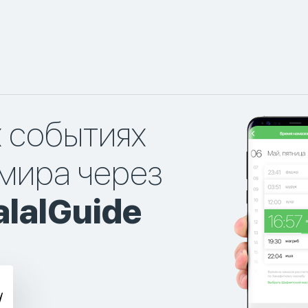
х событиях
мира через
lalGuide