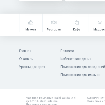
Мечеть
Ресторан
Кафе
Медрес
Главная
Реклама
О халяль
Кабинет заведения
Уровни доверия
Приложение для заведени
Приложение для имамов
Частная компания Halal Guide Ltd.
БИН/ИИН 21
© 2018 HalalGuide.me
Политика к
Все права защищены.