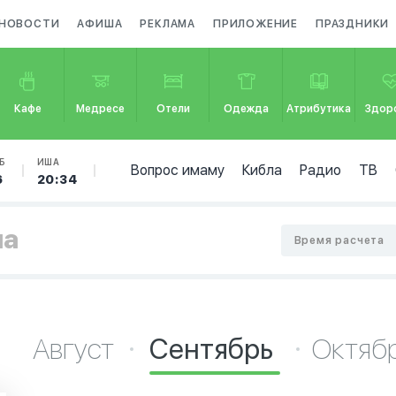
НОВОСТИ
АФИША
РЕКЛАМА
ПРИЛОЖЕНИЕ
ПРАЗДНИКИ
Кафе
Медресе
Отели
Одежда
Атрибутика
Здор
Б
ИША
Вопрос имаму
Кибла
Радио
ТВ
6
20:34
ла
Время расчета
Август
Сентябрь
Октяб