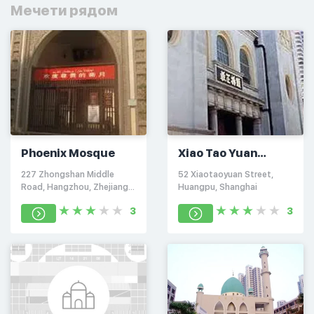
Мечети рядом
Phoenix Mosque
Xiao Tao Yuan
Mosque
227 Zhongshan Middle
52 Xiaotaoyuan Street,
Road, Hangzhou, Zhejiang
Huangpu, Shanghai
310000
3
3