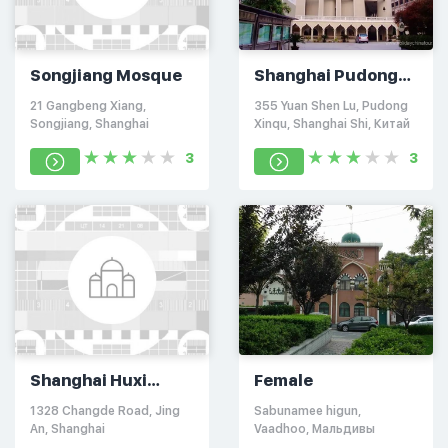
Songjiang Mosque
Shanghai Pudong
Mosque
21 Gangbeng Xiang,
355 Yuan Shen Lu, Pudong
Songjiang, Shanghai
Xinqu, Shanghai Shi, Китай
3
3
Shanghai Huxi
Female
Mosque of China
1328 Changde Road, Jing
Sabunamee higun,
An, Shanghai
Vaadhoo, Мальдивы