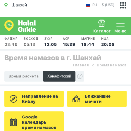
Шанхай
RU
$ (USD)
Каталог
Меню
ФАДЖР
ВОСХОД
ЗУХР
АСР
МАГРИБ
ИША
03:46
05:13
12:05
15:39
18:44
20:08
Время намазов в г. Шанхай
Главная
Время намазов
Время расчета
Направление на
Ближайшие
Киблу
мечети
Google
календарь
время намазов