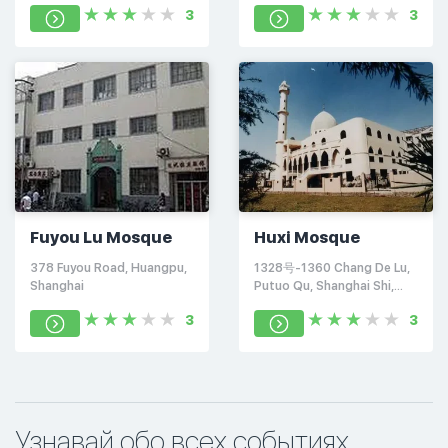
3
3
Fuyou Lu Mosque
Huxi Mosque
378 Fuyou Road, Huangpu,
1328号-1360 Chang De Lu,
Shanghai
Putuo Qu, Shanghai Shi,
Китай, 200060
3
3
Узнавай обо всех событиях