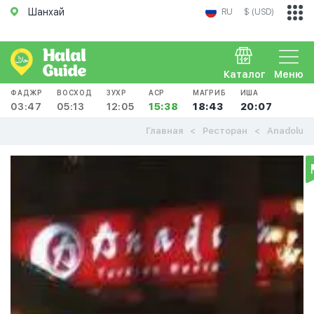
Шанхай
RU
$ (USD)
Каталог
Меню
ФАДЖР
ВОСХОД
ЗУХР
АСР
МАГРИБ
ИША
03:47
05:13
12:05
15:38
18:43
20:07
Главная
Ресторан
Anadolu