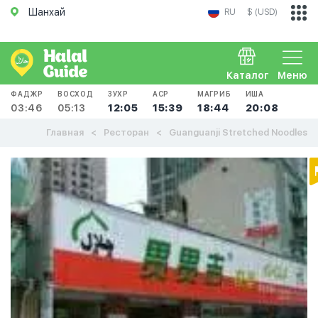
Шанхай
RU
$ (USD)
Каталог
Меню
ФАДЖР
ВОСХОД
ЗУХР
АСР
МАГРИБ
ИША
03:46
05:13
12:05
15:39
18:44
20:08
Главная
Ресторан
Guanguanji Stretched Noodles