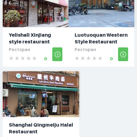
Yelishali Xinjiang
Luotuoquan Western
style restaurant
Style Restaurant
Ресторан
Ресторан
0
0
Shanghai Qingmeiju Halal
Restaurant