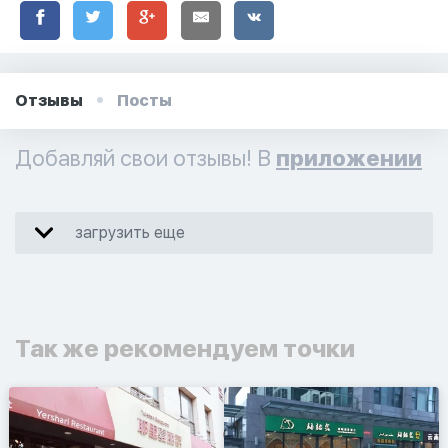
Отзывы
Посты
Добавляй свои отзывы! В
приложении
загрузить еще
Так же рекомендуем точки