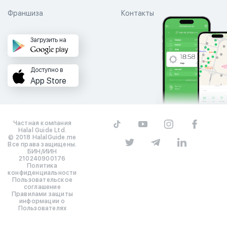
Франшиза
Контакты
Загрузить на
Доступно в
App Store
Частная компания
Halal Guide Ltd.
© 2018 HalalGuide.me
Все права защищены.
БИН/ИИН
210240900176
Политика
конфиденциальности
Пользовательское
соглашение
Правилами защиты
информации о
Пользователях