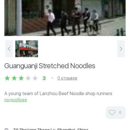
Guanguanji Stretched Noodles
3
0 отзывов
A young team of Lanzhou Beef Noodle shop runners
offers fastfood style North-west cuisines including lamb-
подробнее
skewers, rice, noodles, naans, soup, cooked with Halal
meat (chicken, beef and lamb) even...
0