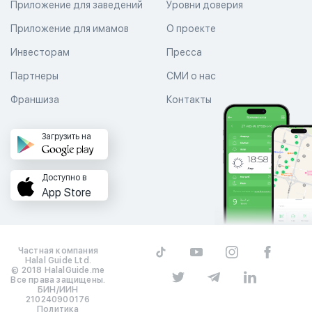
Приложение для заведений
Уровни доверия
Приложение для имамов
О проекте
Инвесторам
Пресса
Партнеры
СМИ о нас
Франшиза
Контакты
Загрузить на
Доступно в
App Store
Частная компания
Halal Guide Ltd.
© 2018 HalalGuide.me
Все права защищены.
БИН/ИИН
210240900176
Политика