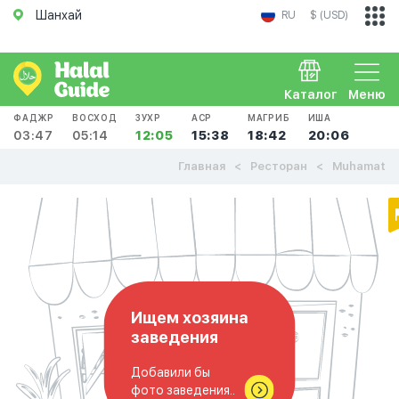
Шанхай
RU
$ (USD)
Каталог
Меню
ФАДЖР
ВОСХОД
ЗУХР
АСР
МАГРИБ
ИША
03:47
05:14
12:05
15:38
18:42
20:06
Главная
Ресторан
Muhamat
Ищем хозяина
заведения
Добавили бы
фото заведения..