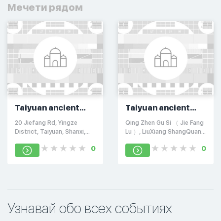
Мечети рядом
Taiyuan ancient
Taiyuan ancient
mosque
mosque
20 Jiefang Rd, Yingze
Qing Zhen Gu Si （ Jie Fang
District, Taiyuan, Shanxi,
Lu ）, LiuXiang ShangQuan,
Китай, 030099
Yingze Qu, Taiyuan Shi,
0
0
Shanxi Sheng, Китай,
030002
Узнавай обо всех событиях