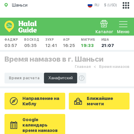
Шаньси
RU
$ (USD)
Каталог
Меню
ФАДЖР
ВОСХОД
ЗУХР
АСР
МАГРИБ
ИША
03:57
05:35
12:41
16:25
19:33
21:07
Время намазов в г. Шаньси
Главная
Время намазов
Время расчета
Направление на
Ближайшие
Киблу
мечети
Google
календарь
время намазов