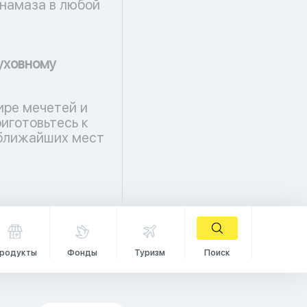
намаза в любой
уховному
ире мечетей и
иготовьтесь к
 ближайших мест
родукты
Фонды
Туризм
Поиск