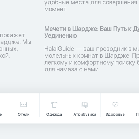
удобные места для совершения 
момент.
Мечети в Шардже: Ваш Путь к Д
 покажет
Уединению
Шардже. Мы
анных,
HalalGuide — ваш проводник в м
кой.
молельных комнат в Шардже. Пр
легкому и комфортному поиску
для намаза с нами.
е
Отели
Одежда
Атрибутика
Здоровье
П