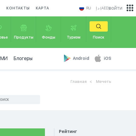
войти
И
КОНТАКТЫ
КАРТА
RU
د.إ (AED)
овье
Продукты
Фонды
Туризм
Поиск
СМИ
Блогеры
Android
iOS
Главная
Мечеть
Рейтинг