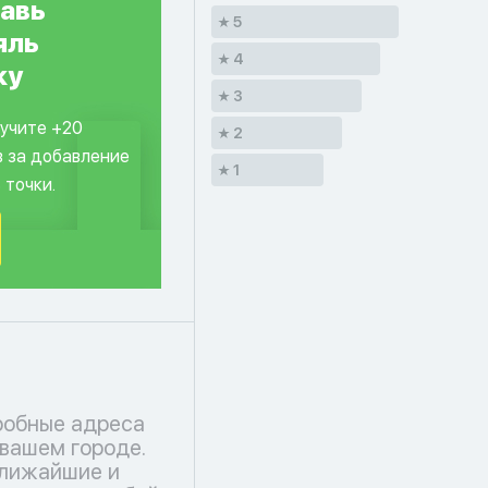
авь
5
яль
4
ку
3
лучите +20
2
в за добавление
1
 точки.
робные адреса
 вашем городе.
ближайшие и