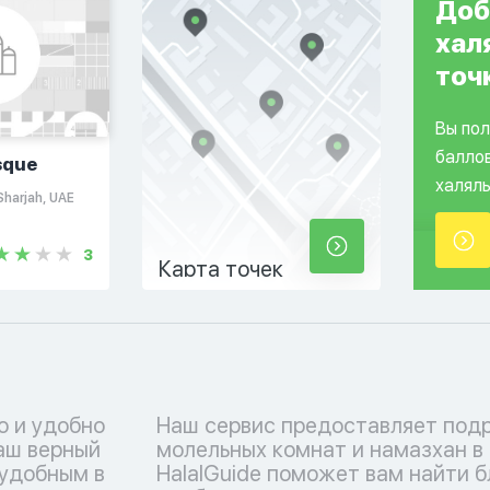
Доб
хал
точ
Вы по
балло
sque
халяль
Sharjah, UAE
3
Карта точек
о и удобно
Наш сервис предоставляет под
ваш верный
молельных комнат и намазхан в
 удобным в
HalalGuide поможет вам найти 