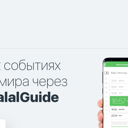
х событиях
мира через
lalGuide