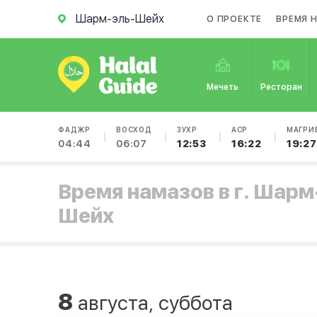
Шарм-эль-Шейх
О ПРОЕКТЕ
ВРЕМЯ 
Мечеть
Ресторан
ФАДЖР
ВОСХОД
ЗУХР
АСР
МАГРИ
04:44
06:07
12:53
16:22
19:27
Время намазов в г. Шарм
Шейх
8
августа, суббота