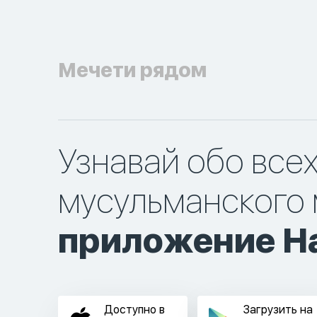
Мечети рядом
Узнавай обо все
мусульманского 
приложение Ha
Доступно в
Загрузить на