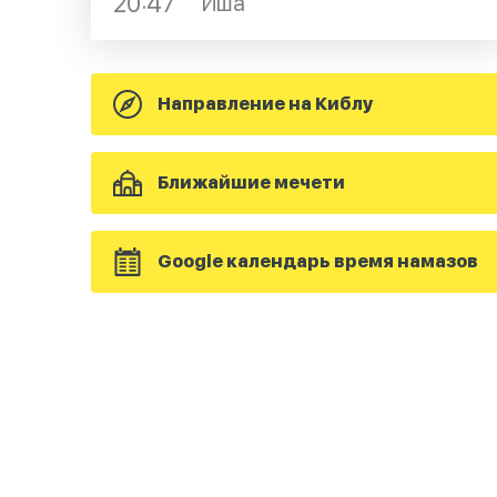
20:47
Иша
Направление на Киблу
Ближайшие мечети
Google календарь время намазов