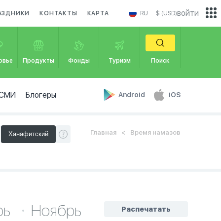
войти
АЗДНИКИ
КОНТАКТЫ
КАРТА
RU
$ (USD)
овье
Продукты
Фонды
Туризм
Поиск
СМИ
Блогеры
Android
iOS
Главная
Время намазов
рь
Ноябрь
Распечатать