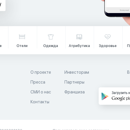
е
Отели
Одежда
Атрибутика
Здоровье
П
О проекте
Инвесторам
В
Пресса
Партнеры
й
СМИ о нас
Франшиза
Загрузить 
Контакты