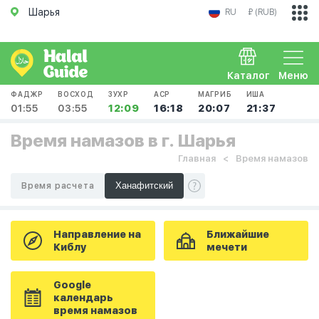
Шарья
RU
₽ (RUB)
Каталог
Меню
ФАДЖР
ВОСХОД
ЗУХР
АСР
МАГРИБ
ИША
01:55
03:55
12:09
16:18
20:07
21:37
Время намазов в г. Шарья
Главная
Время намазов
Время расчета
Направление на
Ближайшие
Киблу
мечети
Google
календарь
время намазов