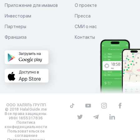
Приложение для имамов
О проекте
Инвесторам
Пресса
Партнеры
СМИ о нас
Франшиза
Контакты
Загрузить на
Доступно в
App Store
ООО ХАЛЯЛЬ ГРУПП
© 2018 HalalGuide.me
Все права защищены.
ИНН 1655317836
Политика
конфиденциальности
Пользовательское
соглашение