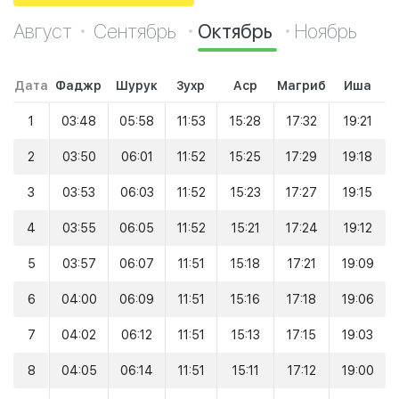
Август
Сентябрь
Октябрь
Ноябрь
Дата
Фаджр
Шурук
Зухр
Аср
Магриб
Иша
1
03:48
05:58
11:53
15:28
17:32
19:21
2
03:50
06:01
11:52
15:25
17:29
19:18
3
03:53
06:03
11:52
15:23
17:27
19:15
4
03:55
06:05
11:52
15:21
17:24
19:12
5
03:57
06:07
11:51
15:18
17:21
19:09
6
04:00
06:09
11:51
15:16
17:18
19:06
7
04:02
06:12
11:51
15:13
17:15
19:03
8
04:05
06:14
11:51
15:11
17:12
19:00