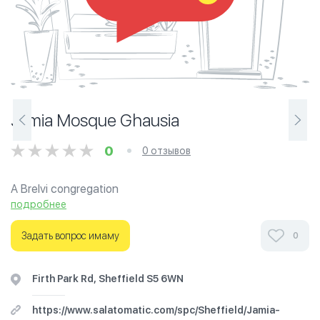
Jamia Mosque Ghausia
0
0 отзывов
A Brelvi congregation
подробнее
Ознакомьтесь с отзывами посетителей Jamia Mosque
Ghausia в г.Шеффилд на фотографиях и узнайте о
Задать вопрос имаму
0
часах работы. Ваше духовное путешествие начинается
здесь.
Firth Park Rd, Sheffield S5 6WN
https://www.salatomatic.com/spc/Sheffield/Jamia-