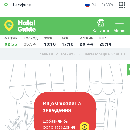
Шеффилд
RU
£ (GBP)
Каталог
Меню
ФАДЖР
ВОСХОД
ЗУХР
АСР
МАГРИБ
ИША
02:55
05:34
13:16
17:16
20:44
23:14
Главная
Мечеть
Jamia Mosque Ghausia
Ищем хозяина
заведения
Добавили бы
фото заведения..