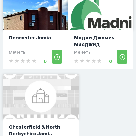
Doncaster Jamia
Мадни Джамия
Масджид
Мечеть
Мечеть
0
0
Chesterfield & North
Derbyshire Jami...