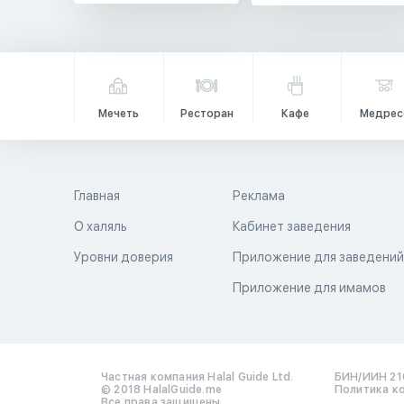
Мечеть
Ресторан
Кафе
Медрес
Главная
Реклама
О халяль
Кабинет заведения
Уровни доверия
Приложение для заведени
Приложение для имамов
Частная компания Halal Guide Ltd.
БИН/ИИН 21
© 2018 HalalGuide.me
Политика к
Все права защищены.