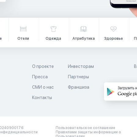
е
Отели
Одежда
Атрибутика
Здоровье
П
О проекте
Инвесторам
В
Пресса
Партнеры
й
СМИ о нас
Франшиза
Загрузить 
Контакты
0240900176
Пользовательское соглашение
онфиденциальности
Правилами защиты информации о
Пользователях