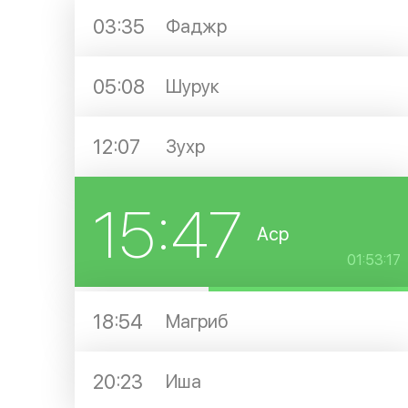
03:35
Фаджр
05:08
Шурук
12:07
Зухр
15:47
Аср
01:53:17
18:54
Магриб
20:23
Иша