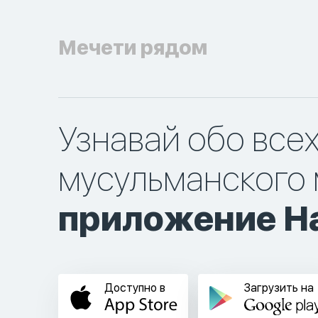
Мечети рядом
Узнавай обо все
мусульманского 
приложение Ha
Доступно в
Загрузить на