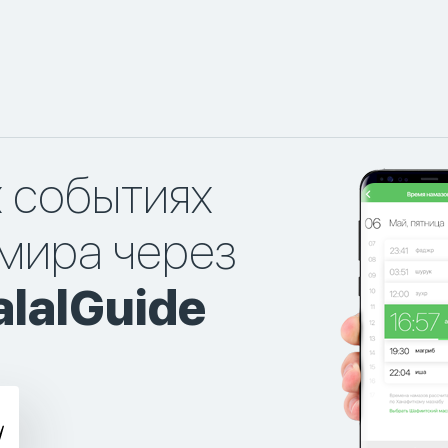
х событиях
мира через
lalGuide