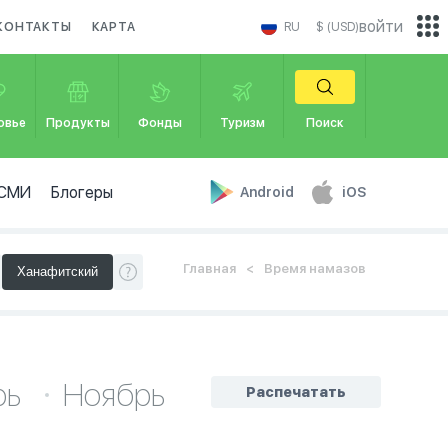
войти
КОНТАКТЫ
КАРТА
RU
$ (USD)
овье
Продукты
Фонды
Туризм
Поиск
СМИ
Блогеры
Android
iOS
Главная
Время намазов
рь
Ноябрь
Распечатать