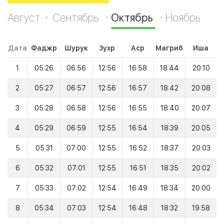
Август
Сентябрь
Октябрь
Ноябрь
Дата
Фаджр
Шурук
Зухр
Аср
Магриб
Иша
1
05:26
06:56
12:56
16:58
18:44
20:10
2
05:27
06:57
12:56
16:57
18:42
20:08
3
05:28
06:58
12:56
16:55
18:40
20:07
4
05:29
06:59
12:55
16:54
18:39
20:05
5
05:31
07:00
12:55
16:52
18:37
20:03
6
05:32
07:01
12:55
16:51
18:35
20:02
7
05:33
07:02
12:54
16:49
18:34
20:00
8
05:34
07:03
12:54
16:48
18:32
19:58