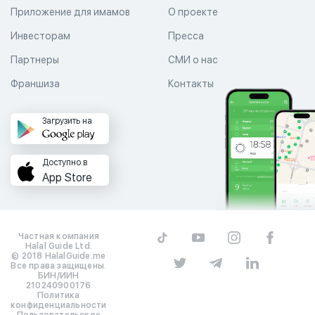
Приложение для имамов
О проекте
Инвесторам
Пресса
Партнеры
СМИ о нас
Франшиза
Контакты
Загрузить на
Доступно в
App Store
Частная компания
Halal Guide Ltd.
© 2018 HalalGuide.me
Все права защищены.
БИН/ИИН
210240900176
Политика
конфиденциальности