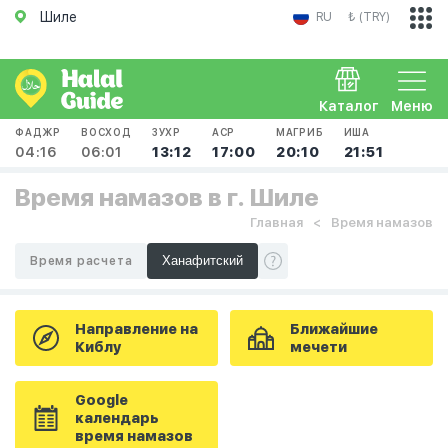
Шиле
RU
₺ (TRY)
Каталог
Меню
ФАДЖР
ВОСХОД
ЗУХР
АСР
МАГРИБ
ИША
04:16
06:01
13:12
17:00
20:10
21:51
Время намазов в г. Шиле
Главная
Время намазов
Время расчета
Направление на
Ближайшие
Киблу
мечети
Google
календарь
время намазов