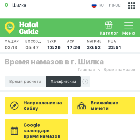
Шилка
RU
₽ (RUB)
Каталог
Меню
ФАДЖР
ВОСХОД
ЗУХР
АСР
МАГРИБ
ИША
03:13
05:47
13:26
17:26
20:52
22:51
Время намазов в г. Шилка
Главная
Время намазов
Время расчета
Направление на
Ближайшие
Киблу
мечети
Google
календарь
время намазов