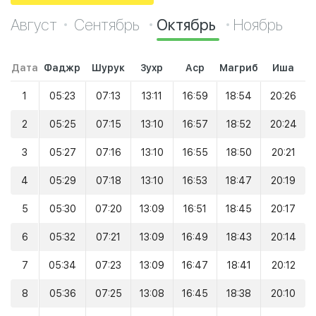
Август
Сентябрь
Октябрь
Ноябрь
Дата
Фаджр
Шурук
Зухр
Аср
Магриб
Иша
1
05:23
07:13
13:11
16:59
18:54
20:26
2
05:25
07:15
13:10
16:57
18:52
20:24
3
05:27
07:16
13:10
16:55
18:50
20:21
4
05:29
07:18
13:10
16:53
18:47
20:19
5
05:30
07:20
13:09
16:51
18:45
20:17
6
05:32
07:21
13:09
16:49
18:43
20:14
7
05:34
07:23
13:09
16:47
18:41
20:12
8
05:36
07:25
13:08
16:45
18:38
20:10