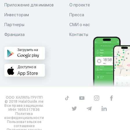
Приложение для имамов
О проекте
Инвесторам
Пресса
Партнеры
СМИ о нас
Франшиза
Контакты
Загрузить на
Доступно в
App Store
ООО ХАЛЯЛЬ ГРУПП
© 2018 HalalGuide.me
Все права защищены.
ИНН 1655317836
Политика
конфиденциальности
Пользовательское
соглашение