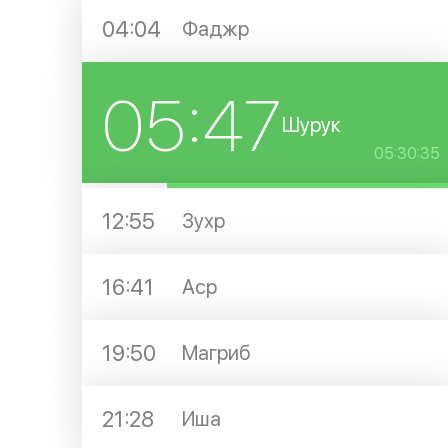
04:04
Фаджр
05:47
Шурук
05:30:35
12:55
Зухр
16:41
Аср
19:50
Магриб
21:28
Иша