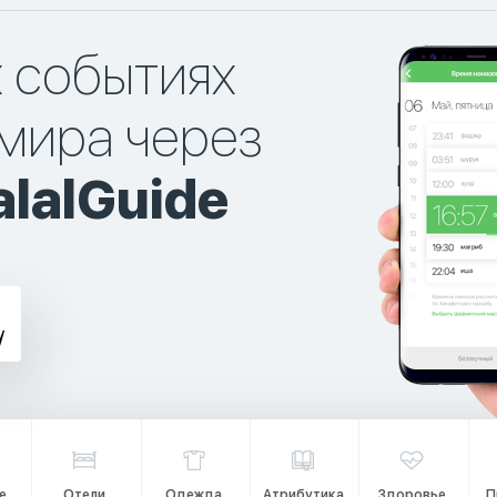
х событиях
мира через
lalGuide
е
Отели
Одежда
Атрибутика
Здоровье
П