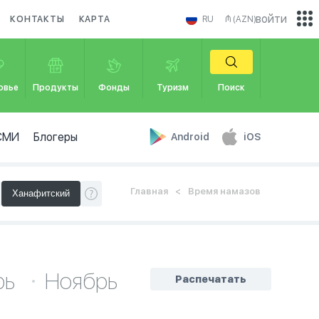
войти
КОНТАКТЫ
КАРТА
RU
₼ (AZN)
овье
Продукты
Фонды
Туризм
Поиск
СМИ
Блогеры
Android
iOS
Главная
Время намазов
рь
Ноябрь
Распечатать