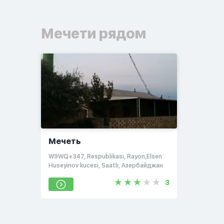
Мечети рядом
Мечеть
W9WQ+347, Respublikası, Rayon,Elsen
Huseyinov kucesi, Saatlı, Азербайджан
3