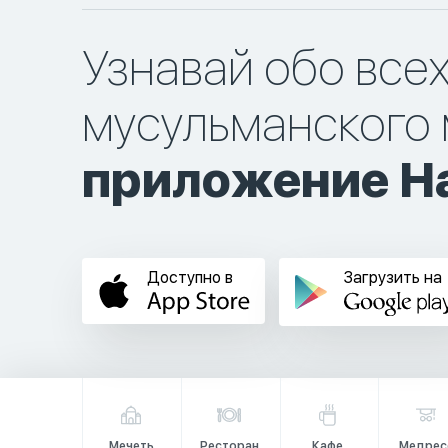
Узнавай обо все
мусульманского 
приложение Ha
Доступно в
Загрузить на
Мечеть
Ресторан
Кафе
Медрес