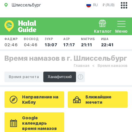
Шлиссельбург
RU
₽ (RUB)
Каталог
Меню
ФАДЖР
ВОСХОД
ЗУХР
АСР
МАГРИБ
ИША
02:46
04:46
13:07
17:17
21:11
22:41
Время намазов в г. Шлиссельбург
Главная
Время намазов
Время расчета
Направление на
Ближайшие
Киблу
мечети
Google
календарь
время намазов