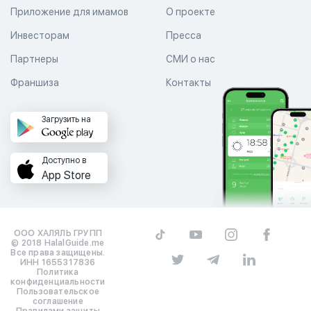
Приложение для имамов
О проекте
Инвесторам
Пресса
Партнеры
СМИ о нас
Франшиза
Контакты
Загрузить на
Доступно в
App Store
ООО ХАЛЯЛЬ ГРУПП
© 2018 HalalGuide.me
Все права защищены.
ИНН 1655317836
Политика
конфиденциальности
Пользовательское
соглашение