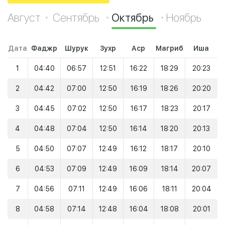
Август
Сентябрь
Октябрь
Ноябрь
Дата
Фаджр
Шурук
Зухр
Аср
Магриб
Иша
1
04:40
06:57
12:51
16:22
18:29
20:23
2
04:42
07:00
12:50
16:19
18:26
20:20
3
04:45
07:02
12:50
16:17
18:23
20:17
4
04:48
07:04
12:50
16:14
18:20
20:13
5
04:50
07:07
12:49
16:12
18:17
20:10
6
04:53
07:09
12:49
16:09
18:14
20:07
7
04:56
07:11
12:49
16:06
18:11
20:04
8
04:58
07:14
12:48
16:04
18:08
20:01