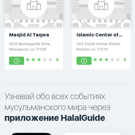
Masjid Al Taqwa
Islamic Center of
North Louisiana
2510 Morningside Drive,
203 South Homer Street,
Shreveport, LA 71108
Ruston, LA 71270
3
3
Узнавай обо всех событиях
мусульманского мира через
приложение HalalGuide