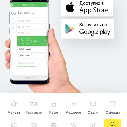
Доступно в
Загрузить на
Мечеть
Ресторан
Кафе
Медресе
Отели
Одежда