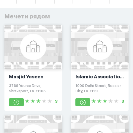
Мечети рядом
Masjid Yaseen
Islamic Association
of Greater
3769 Youree Drive,
1000 Delhi Street, Bossier
Shreveport
Shreveport, LA 71105
City, LA 71111
3
3