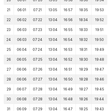
20
06:01
07:20
13:05
16:58
18:36
19:54
21
06:01
07:21
13:05
16:57
18:35
19:53
22
06:02
07:22
13:04
16:56
18:34
19:52
23
06:03
07:23
13:04
16:55
18:33
19:51
24
06:03
07:24
13:04
16:54
18:32
19:50
25
06:04
07:24
13:04
16:53
18:31
19:49
26
06:05
07:25
13:04
16:52
18:30
19:48
27
06:06
07:26
13:04
16:51
18:29
19:47
28
06:06
07:27
13:04
16:50
18:28
19:46
29
06:07
07:28
13:04
16:49
18:27
19:45
30
06:08
07:28
13:04
16:48
18:26
19:44
31
06:09
07:29
13:04
16:47
18:25
19:43