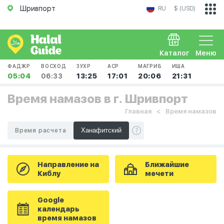
Шривпорт
RU
$ (USD)
Каталог
Меню
ФАДЖР
ВОСХОД
ЗУХР
АСР
МАГРИБ
ИША
05:04
06:33
13:25
17:01
20:06
21:31
Время намазов в г. Шривпорт
Главная
Время намазов
Время расчета
Направление на
Ближайшие
Киблу
мечети
Google
календарь
время намазов