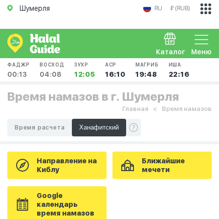
Шумерля
RU
₽ (RUB)
Каталог
Меню
ФАДЖР
ВОСХОД
ЗУХР
АСР
МАГРИБ
ИША
00:13
04:08
12:05
16:10
19:48
22:16
Время намазов в г. Шумерля
Главная
Время намазов
Время расчета
Направление на
Ближайшие
Киблу
мечети
Google
календарь
время намазов