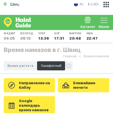
Швиц
RU
$ (USD)
Каталог
Меню
ФАДЖР
ВОСХОД
ЗУХР
АСР
МАГРИБ
ИША
04:05
06:10
13:36
17:31
20:48
22:47
Время намазов в г. Швиц
Главная
Время намазов
Время расчета
Направление на
Ближайшие
Киблу
мечети
Google
календарь
время намазов