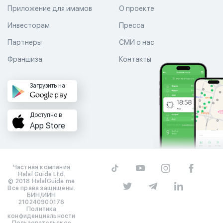
Приложение для имамов
О проекте
Инвесторам
Пресса
Партнеры
СМИ о нас
Франшиза
Контакты
Загрузить на
Доступно в
App Store
Частная компания
Halal Guide Ltd.
© 2018 HalalGuide.me
Все права защищены.
БИН/ИИН
210240900176
Политика
конфиденциальности