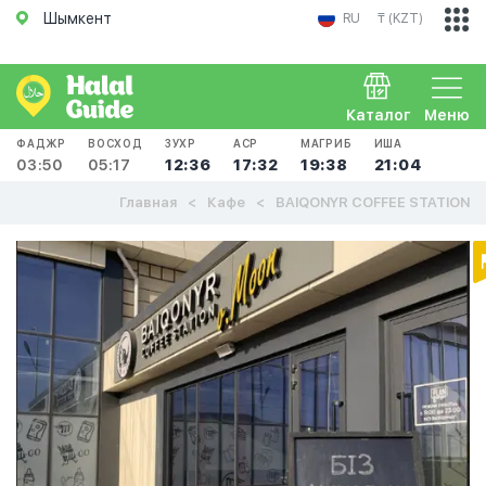
Шымкент
RU
₸ (KZT)
Каталог
Меню
ФАДЖР
ВОСХОД
ЗУХР
АСР
МАГРИБ
ИША
03:50
05:17
12:36
17:32
19:38
21:04
Главная
Кафе
BAIQONYR COFFEE STATION