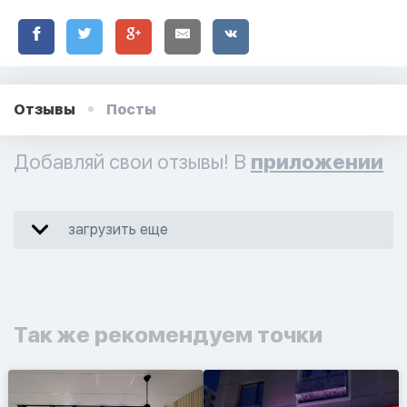
Отзывы
Посты
Добавляй свои отзывы! В
приложении
загрузить еще
Так же рекомендуем точки