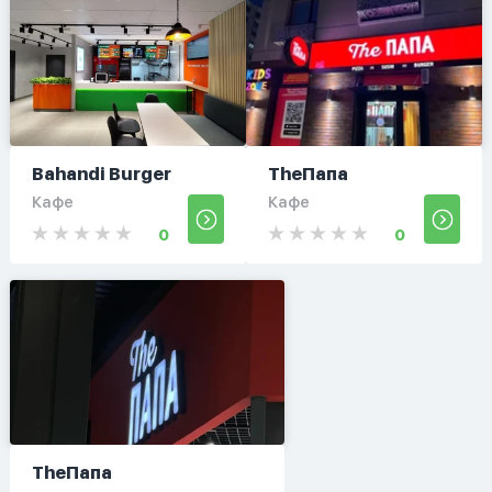
Bahandi Burger
TheПапа
Кафе
Кафе
0
0
TheПапа