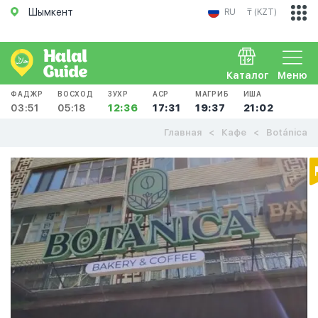
Шымкент
RU
₸ (KZT)
Каталог
Меню
ФАДЖР
ВОСХОД
ЗУХР
АСР
МАГРИБ
ИША
03:51
05:18
12:36
17:31
19:37
21:02
Главная
Кафе
Botánica