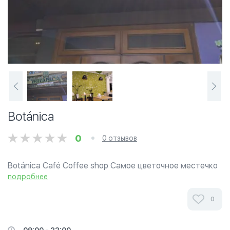
Botánica
0
0 отзывов
Botánica Café Coffee shop Самое цветочное местечко
в городе🌿
подробнее
0