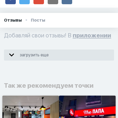
Отзывы
Посты
Добавляй свои отзывы! В
приложении
загрузить еще
Так же рекомендуем точки