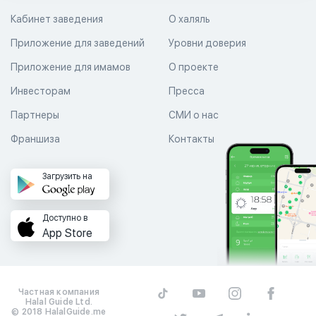
Кабинет заведения
О халяль
Приложение для заведений
Уровни доверия
Приложение для имамов
О проекте
Инвесторам
Пресса
Партнеры
СМИ о нас
Франшиза
Контакты
Загрузить на
Доступно в
App Store
Частная компания
Halal Guide Ltd.
© 2018 HalalGuide.me