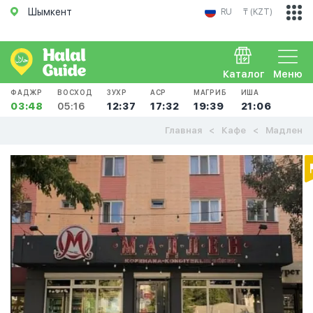
Шымкент
RU
₸ (KZT)
Каталог
Меню
ФАДЖР
ВОСХОД
ЗУХР
АСР
МАГРИБ
ИША
03:48
05:16
12:37
17:32
19:39
21:06
Главная
Кафе
Мадлен