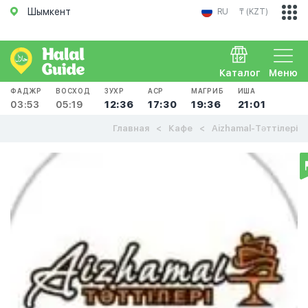
Шымкент
RU
₸ (KZT)
Каталог
Меню
ФАДЖР
ВОСХОД
ЗУХР
АСР
МАГРИБ
ИША
03:53
05:19
12:36
17:30
19:36
21:01
Главная
Кафе
Aizhamal-Тәттілері