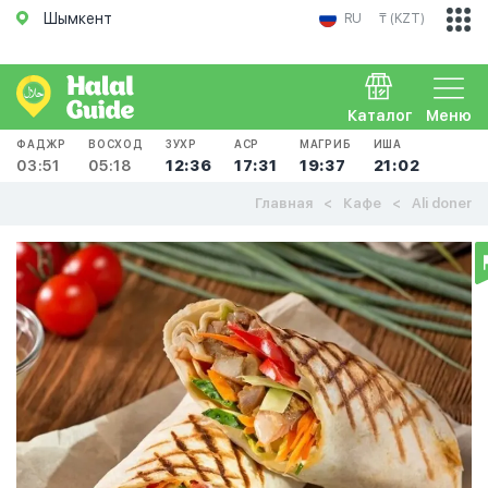
Шымкент
RU
₸ (KZT)
Каталог
Меню
ФАДЖР
ВОСХОД
ЗУХР
АСР
МАГРИБ
ИША
03:51
05:18
12:36
17:31
19:37
21:02
Главная
Кафе
Ali doner