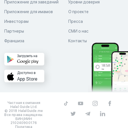
Приложение для заведений
Уровни доверия
Приложение для имамов
О проекте
Инвесторам
Пресса
Партнеры
СМИ о нас
Франшиза
Контакты
Загрузить на
Доступно в
App Store
Частная компания
Halal Guide Ltd.
© 2018 HalalGuide.me
Все права защищены.
БИН/ИИН
210240900176
Политика