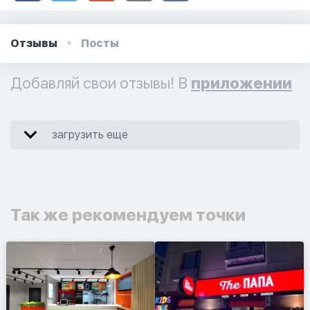
Отзывы
Посты
Добавляй свои отзывы! В
приложении
загрузить еще
Так же рекомендуем точки