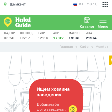
Шымкент
RU
₸ (KZT)
Каталог
Меню
ФАДЖР
ВОСХОД
ЗУХР
АСР
МАГРИБ
ИША
03:50
05:17
12:36
17:32
19:38
21:04
Главная
Кафе
Mumtaz
Ищем хозяина
заведения
Добавили бы
фото заведения..