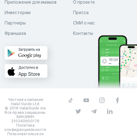
Приложение для имамов
О проекте
Инвесторам
Пресса
Партнеры
СМИ о нас
Франшиза
Контакты
Загрузить на
Доступно в
App Store
Частная компания
Halal Guide Ltd.
© 2018 HalalGuide.me
Все права защищены.
БИН/ИИН
210240900176
Политика
конфиденциальности
Пользовательское