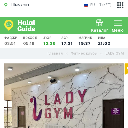
Шымкент
RU
₸ (KZT)
Каталог
Меню
ФАДЖР
ВОСХОД
ЗУХР
АСР
МАГРИБ
ИША
03:51
05:18
12:36
17:31
19:37
21:02
Главная
Фитнес клубы
LADY GYM