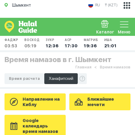
Шымкент
RU
₸ (KZT)
Каталог
Меню
ФАДЖР
ВОСХОД
ЗУХР
АСР
МАГРИБ
ИША
03:53
05:19
12:36
17:30
19:36
21:01
Время намазов в г. Шымкент
Главная
Время намазов
Время расчета
Направление на
Ближайшие
Киблу
мечети
Google
календарь
время намазов