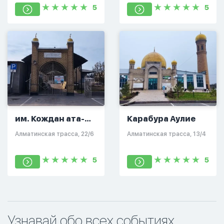
5
5
им. Кождан ата-
Карабура Аулие
Жиеней
​Алматинская трасса, 22/6
​Алматинская трасса, 13/4
5
5
Узнавай обо всех событиях