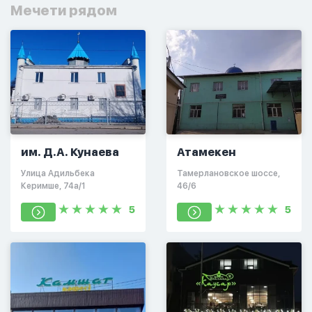
Мечети рядом
им. Д.А. Кунаева
Атамекен
​Улица Адильбека
​Тамерлановское шоссе,
Керимше, 74а/1
46/6
5
5