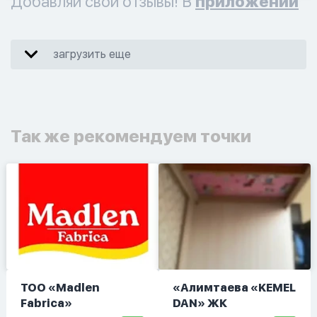
Добавляй свои отзывы! В
приложении
загрузить еще
Так же рекомендуем точки
ТОО «Madlen
«Алимтаева «KEMEL
Fabrica»
DAN» ЖК