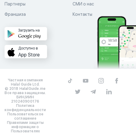
Партнеры
СМИ о нас
Франшиза
Контакты
Загрузить на
Доступно в
App Store
Частная компания
Halal Guide Ltd.
© 2018 HalalGuide.me
Все права защищены.
БИН/ИИН
210240900176
Политика
конфиденциальности
Пользовательское
соглашение
Правилами защиты
информации о
Пользователях