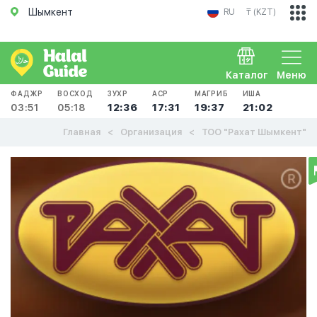
Шымкент
RU
₸ (KZT)
Каталог
Меню
ФАДЖР
ВОСХОД
ЗУХР
АСР
МАГРИБ
ИША
03:51
05:18
12:36
17:31
19:37
21:02
Главная
Организация
ТОО "Рахат Шымкент"