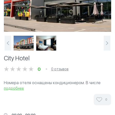
City Hotel
0
0 отзывов
Номера отеля оснащены кондиционером. В числе
удобств — письменный стол, чайник, холодильник,
подробнее
мини-бар, сейф, телевизор с плоским экраном и
собственная ванная комната с душем. Все номера...
0