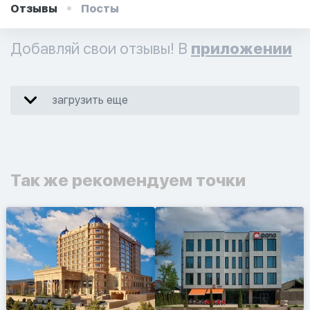
Отзывы
Посты
Добавляй свои отзывы! В
приложении
загрузить еще
Так же рекомендуем точки