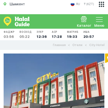
Шымкент
RU
₸ (KZT)
Каталог
Меню
ФАДЖР
ВОСХОД
ЗУХР
АСР
МАГРИБ
ИША
03:56
05:22
12:36
17:28
19:33
20:57
Главная
Отели
City Hotel