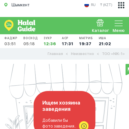
Шымкент
RU
₸ (KZT)
Каталог
Меню
ФАДЖР
ВОСХОД
ЗУХР
АСР
МАГРИБ
ИША
03:51
05:18
12:36
17:31
19:37
21:02
Главная
Неизвестно
ТОО «NIK-1»
Ищем хозяина
заведения
Добавили бы
фото заведения..